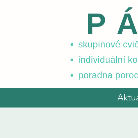
P
skupinové cvič
individuální k
poradna porod
Aktu