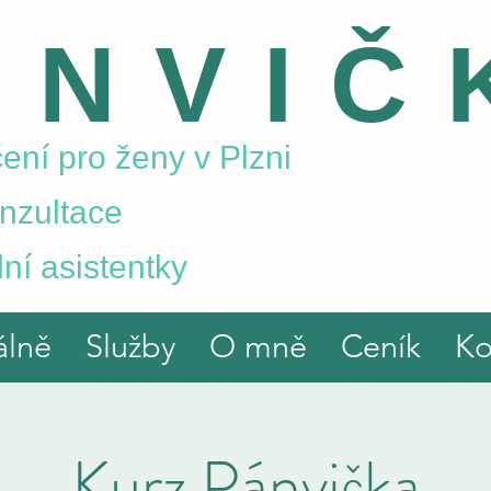
ÁNVIČ
ení pro ženy v Plzni
onzultace
ní asistentky
álně
Služby
O mně
Ceník
Ko
Kurz Pánvička