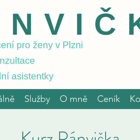
ÁNVIČ
ení pro ženy v Plzni
onzultace
ní asistentky
álně
Služby
O mně
Ceník
Ko
Kurz Pánvička