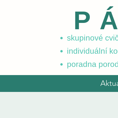
P
skupinové cvič
individuální k
poradna porod
Aktu