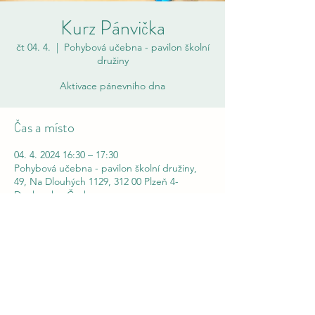
Kurz Pánvička
čt 04. 4.
  |  
Pohybová učebna - pavilon školní
družiny
Aktivace pánevního dna
Čas a místo
04. 4. 2024 16:30 – 17:30
Pohybová učebna - pavilon školní družiny,
49, Na Dlouhých 1129, 312 00 Plzeň 4-
Doubravka, Česko
Pánvička