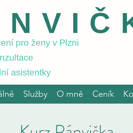
ÁNVIČ
ení pro ženy v Plzni
onzultace
ní asistentky
álně
Služby
O mně
Ceník
Ko
Kurz Pánvička