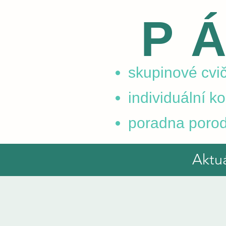
P
skupinové cvič
individuální k
poradna porod
Aktu